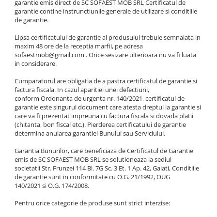
garantie emis direct de SC SOFAEST MOB SRL Certificatul de
garantie contine instrunctiunile generale de utilizare si conditiile
de garantie.
Lipsa certificatului de garantie al produsului trebuie semnalata in
maxim 48 ore de la receptia marfii, pe adresa
sofaestmob@gmail.com . Orice sesizare ulterioara nu va fi luata
in considerare.
Cumparatorul are obligatia de a pastra certificatul de garantie si
factura fiscala. In cazul aparitiei unei defectiuni,
conform Ordonanta de urgenta nr. 140/2021, certificatul de
garantie este singurul document care atesta dreptul la garantie si
care va fi prezentat impreuna cu factura fiscala si dovada platii
(chitanta, bon fiscal etc.). Pierderea certificatului de garantie
determina anularea garantiei Bunului sau Serviciului.
Garantia Bunurilor, care beneficiaza de Certificatul de Garantie
emis de SC SOFAEST MOB SRL se solutioneaza la sediul
societatii Str. Frunzei 114 Bl. 7G Sc. 3 Et. 1 Ap. 42, Galati, Conditiile
de garantie sunt in conformitate cu O.G. 21/1992, OUG
140/2021 si O.G. 174/2008.
Pentru orice categorie de produse sunt strict interzise: