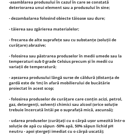
-asamblarea produsului în cazul în care se constată
deteriorarea unui element sau a produsului în sine;
- dezambalarea folosind obiecte tăioase sau dure;
- tăierea sau zgârierea materialelor;
- frecarea de alte suprafețe sau cu substanțe (soluții de
curățare) abrazive;
- folosirea sau păstrarea produselor în medii umede sau la
temperaturi sub 0 grade Celsius precum și în medii cu
variații de temperatură;
- așezarea produsului lângă surse de căldură (distanța de
gardă este de 1m) în afară mobilierului de bucătărie
proiectat în acest scop;
- folosirea produselor de curățare care conțin acizi, petrol,
gaz, detergenți, solvenți chimici sau alcool (orice soluție
trebuie încercată întâi pe o suprafață mică, ascunsă);
- udarea produselor (curățați cu o cârpă ușor umezită într-o
soluție de apă cu săpun -50% apă, 50% săpun lichid pH
neutru - apoi ștergeți imediat cu o cârpă uscată);