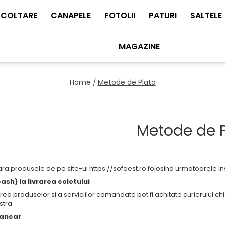
COLTARE
CANAPELE
FOTOLII
PATURI
SALTELE
MAGAZINE
Home /
Metode de Plata
Metode de P
ra produsele de pe site-ul https://sofaest.ro folosind urmatoarele i
sh) la livrarea coletului
ea produselor si a serviciilor comandate pot fi achitate curierului ch
tra.
bancar