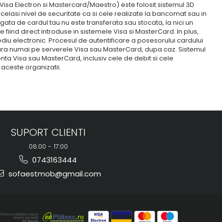
/Visa Electron si Mastercard/Maestro) este folosit sistemul 3D
celasi nivel de securitate ca si cele realizate la bancomat sau in
egata de cardul tau nu este transferata sau stocata, la nici un
ind direct introduse in sistemele Visa si MasterCard. In plus,
ediu electronic. Procesul de autentificare a posesorului cardului
ara numai pe serverele Visa sau MasterCard, dupa caz. Sistemul
ta Visa sau MasterCard, inclusiv cele de debit si cele
 aceste organizatii.
SUPORT CLIENTI
08:00 - 17:00
0743163444
sofaestmob@gmail.com