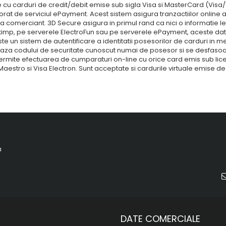
le cu carduri de credit/debit emise sub sigla Visa si MasterCard (Visa
rat de serviciul ePayment. Acest sistem asigura tranzactiilor online a
 la comerciant. 3D Secure asigura in primul rand ca nici o informatie l
mp, pe serverele ElectroFun sau pe serverele ePayment, aceste date fi
te un sistem de autentificare a identitatii posesorilor de carduri in m
aza codului de securitate cunoscut numai de posesor si se desfaso
rmite efectuarea de cumparaturi on-line cu orice card emis sub licen
Maestro si Visa Electron. Sunt acceptate si cardurile virtuale emise de
a
DATE COMERCIALE