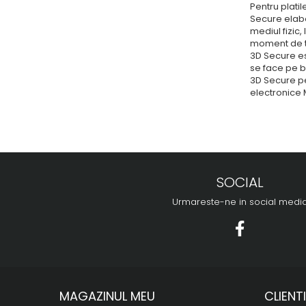
Pentru plati
Secure elabo
mediul fizic,
moment de ti
3D Secure es
se face pe b
3D Secure pe
electronice 
SOCIAL
Urmareste-ne in social medi
MAGAZINUL MEU
CLIENTI