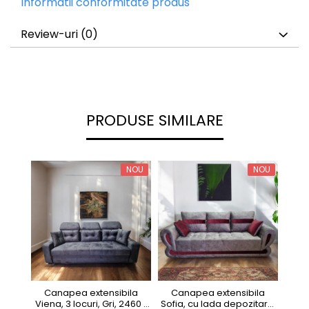
Informatii conformitate produs
Review-uri
(0)
PRODUSE SIMILARE
NOU
NOU
Canapea extensibila
Canapea extensibila
Cana
Viena, 3 locuri, Gri, 2460 x
Sofia, cu lada depozitare,
2 l