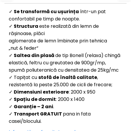
✓
S
e transformă cu ușurința
într-un pat
confortabil pe timp de noapte.
✓
Structura
este realizată din lemn de
rășinoase, plăci
aglomerate de lemn îmbinate prin tehnica
„nut & feder”
✓
Saltea din plasă
de tip Bonell (relaxa) chingă
elastică, feltru cu greutatea de 900gr/mp,
spumă poliuteranică cu densitatea de 25kg/mc
✓ Tapițat cu
s
tofă de înaltă calitate
,
rezistentă la peste 25.000 de cicli de frecare;
✓
Dimensiuni exterioare
: 2000 x 950
✓
Spațiu de dormit
: 2000 x 1400
✓
Garanție
– 2 ani
.
✓
Transport GRATUIT
pana in fata
casei/blocului.