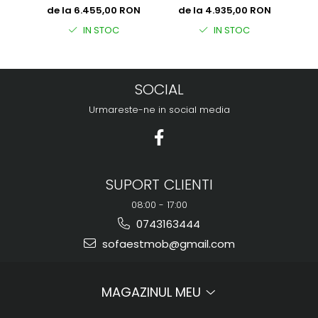
1000
2400 x 1000
dep
de la 6.455,00 RON
de la 4.935,00 RON
d
IN STOC
IN STOC
SOCIAL
Urmareste-ne in social media
SUPORT CLIENTI
08:00 - 17:00
0743163444
sofaestmob@gmail.com
MAGAZINUL MEU