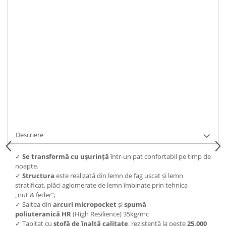
IN STOC
Durata de livrare:
Intre 10 si 15 zile.
ADAUGA IN COS
Cod Produs:
C1711
Ai nevoie de ajutor?
0743163444
Cere informatii
Descriere
✓
S
e transformă cu ușurință
într-un pat confortabil pe timp de
noapte.
✓
Structura
este realizată din lemn de fag uscat și lemn
stratificat, plăci aglomerate de lemn îmbinate prin tehnica
„nut & feder”;
✓ Saltea din
arcuri micropocket
și
spumă
poliuteranică
HR
(High Resilience) 35kg/mc
✓ Tapițat cu
s
tofă de înaltă calitate
, rezistentă la peste
25.000