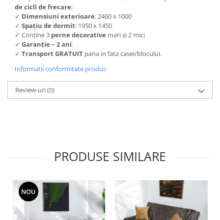
de
cicli de frecare
;
✓
Dimensiuni exterioare
: 2460 x 1000
✓
Spațiu de dormit
: 1950 x 1450
✓ Conține 3
perne decorative
mari și 2 mici
✓
Garanție
– 2 ani
.
✓
Transport GRATUIT
pana in fata casei/blocului.
Informatii conformitate produs
Review-uri
(0)
PRODUSE SIMILARE
NOU