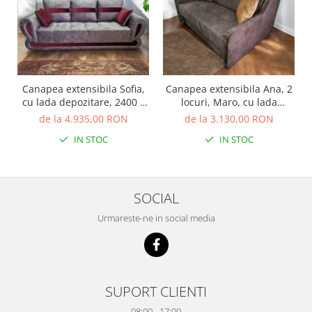
Canapea extensibila Sofia,
Canapea extensibila Ana, 2
cu lada depozitare, 2400 x
locuri, Maro, cu lada
1000
depozitare, 1500 x 1100
de la 4.935,00 RON
de la 3.130,00 RON
IN STOC
IN STOC
SOCIAL
Urmareste-ne in social media
SUPORT CLIENTI
08:00 - 17:00