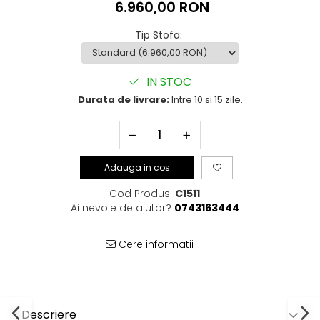
6.960,00 RON
Tip Stofa
:
IN STOC
Durata de livrare:
Intre 10 si 15 zile.
Adauga in cos
Cod Produs:
C1511
Ai nevoie de ajutor?
0743163444
Cere informatii
Descriere