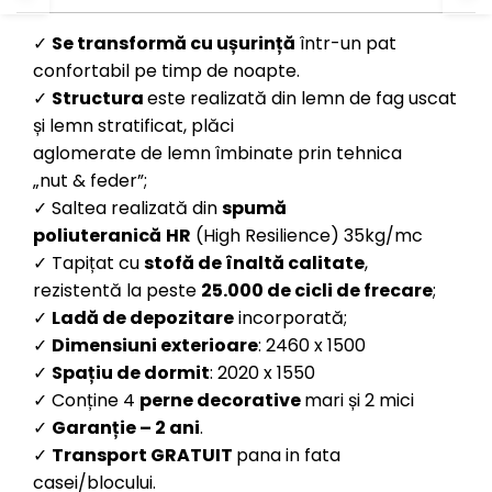
✓
S
e transformă cu ușurință
într-un pat
confortabil pe timp de noapte.
✓
Structura
este realizată din lemn de fag uscat
și lemn stratificat, plăci
aglomerate de lemn îmbinate prin tehnica
„nut & feder”;
✓ Saltea realizată din
spumă
poliuteranică
HR
(High Resilience) 35kg/mc
✓ Tapițat cu
s
tofă de înaltă calitate
,
rezistentă la peste
25.000 de
cicli de frecare
;
✓
Ladă de depozitare
incorporată;
✓
Dimensiuni exterioare
: 2460 x 1500
✓
Spațiu de dormit
: 2020 x 1550
✓ Conține 4
perne decorative
mari și 2 mici
✓
Garanție
– 2 ani
.
✓
Transport GRATUIT
pana in fata
casei/blocului.