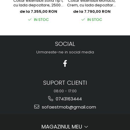
Coltar extensibil Sofia Tip 1,
Coltar extensibil Monaco,
Colt
cu lada depozitare, 2500 x
Crem, cu lada depozitare,
1450
2700 x 1800
dep
de la 7.355,00 RON
de la 7.790,00 RON
d
IN STOC
IN STOC
SOCIAL
Urmareste-ne in social media
SUPORT CLIENTI
08:00 - 17:00
0743163444
sofaestmob@gmail.com
MAGAZINUL MEU