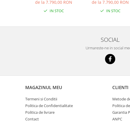
2700 x 1800
depozitare, 2700 x 18
de la 7.790,00 RON
de la 7.790,00 RON
IN STOC
IN STOC
SOCIAL
Urmareste-ne in social me
MAGAZINUL MEU
CLIENTI
Termeni si Conditii
Metode de
Politica de Confidentialitate
Politica d
Politica de livrare
Garantia 
Contact
ANPC