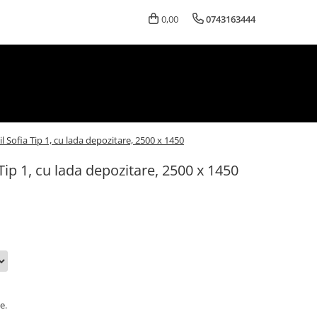
0,00
0743163444
il Sofia Tip 1, cu lada depozitare, 2500 x 1450
 Tip 1, cu lada depozitare, 2500 x 1450
e.