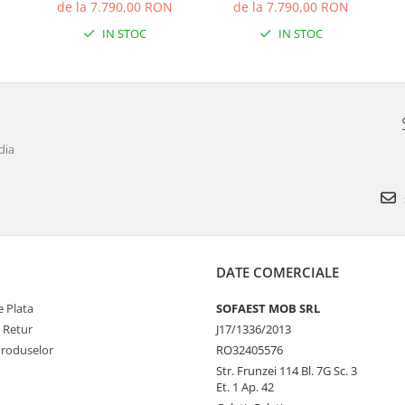
00
depozitare, 2570 x 1660
depozitare, 2570 x 1660
d
de la 7.790,00 RON
de la 7.790,00 RON
IN STOC
IN STOC
dia
DATE COMERCIALE
 Plata
SOFAEST MOB SRL
e Retur
J17/1336/2013
Produselor
RO32405576
Str. Frunzei 114 Bl. 7G Sc. 3
Et. 1 Ap. 42