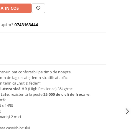
A IN COS
 ajutor?
0743163444
ntr-un pat confortabil pe timp de noapte.
emn de fag uscat și lemn stratificat, plăci
 tehnica „nut & feder”;
iuteranică
HR
(High Resilience) 35kg/mc
itate
, rezistentă la peste
25.000 de
cicli de frecare
;
tă;
0 x 1450
0
mari și 2 mici
ata casei/blocului.