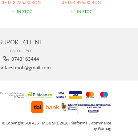
epozitare, 3620 x 1500
depozitare, 2550 x 1700
lada dep
de la 8.225,00 RON
de la 4.495,00 RON
de la 7
x 1680
IN STOC
IN STOC
ridicata/1
i
SUPORT CLIENTI
08:00 - 17:00
0743163444
sofaestmob@gmail.com
©Copyright SOFAEST MOB SRL 2026
Platforma E-commerce
by Gomag