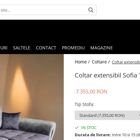
URI
SALTELE
CONTACT
PROMEDIU
MAGAZINE
Home /
Coltare /
Coltar extensib
Coltar extensibil Sofia
7.355,00 RON
Tip Stofa
:
IN STOC
Durata de livrare:
Intre 10 si 15 zil