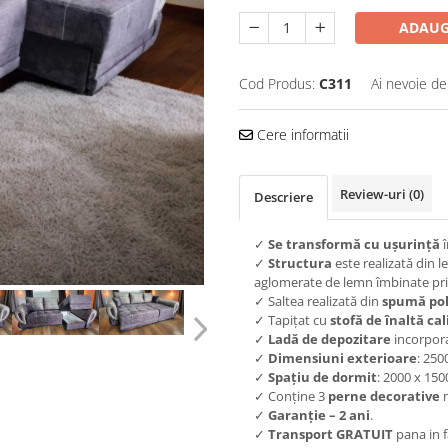
ADAUG
Cod Produs:
C311
Ai nevoie de
Cere informatii
Review-uri
(0)
Descriere
✓
S
e transformă cu ușurință
î
✓
Structura
este realizată din l
aglomerate de lemn îmbinate prin
✓ Saltea realizată din
spumă pol
✓ Tapițat cu
s
tofă de înaltă cal
✓
Ladă de depozitare
incorpora
✓
Dimensiuni exterioare
: 250
✓
Spațiu de dormit
: 2000 x 150
✓ Conține 3
perne decorative
✓
Garanție
– 2 ani
.
✓
Transport GRATUIT
pana in f