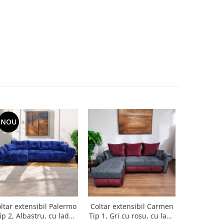
NOU
ltar extensibil Palermo
Coltar extensibil Carmen
Coltar exte
ip 2, Albastru, cu lada
Tip 1, Gri cu rosu, cu lada
1, Crem c