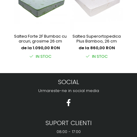
Saltea Forte 2F Bumbac cu
Saltea Superortopedica
Sal
arcuri, grosime 26 cm
Plus Bamboo, 26 cm
de la 1.090,00 RON
de la 860,00 RON
d
IN STOC
IN STOC
SOCIAL
Urmareste-ne in social media
SUPORT CLIENTI
08:00 - 17:00