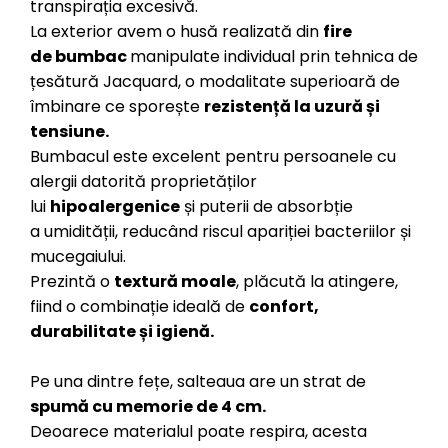
transpirația excesivă.
La exterior avem o husă realizată din
fire
de
bumbac
manipulate individual prin tehnica de
țesătură Jacquard, o modalitate superioară de
îmbinare ce sporește
rezistență la uzură și
tensiune.
Bumbacul este excelent pentru persoanele cu
alergii datorită proprietăților
lui
hipoalergenice
și puterii de absorbție
a umidității, reducând riscul apariției bacteriilor și
mucegaiului.
Prezintă o
textură moale
, plăcută la atingere,
fiind o combinație ideală de
confort,
durabilitate și igienă.
Pe una dintre fețe, salteaua are un strat de
spumă cu memorie de 4 cm.
Deoarece materialul poate respira, acesta