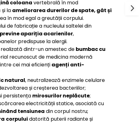
jină coloana
vertebrală în mod
 și la
ameliorarea durerilor de spate, gât și
rea în mod egal a greutății corpului.
i de fabricație a nucleului saltelei din
previne apariția acarienilor
,
nelor predispuse la alergii.
 realizată dintr-un amestec de
bumba
c
cu
erial recunoscut de medicina modernă
ntre cei mai eficienți
agen
ți anti-
ic natural
, neutralizează enzimele celulare
dezvoltarea și creșterea bacteriilor;
i persistența
mirosurilor neplăcute
;
cărcarea electricității statice, asociată cu
minând tensiunea
din corpul nostru;
ra
corpului
datorită puterii radiante și