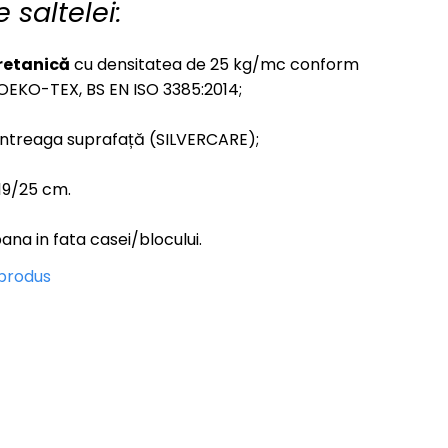
e saltelei:
uretanică
cu densitatea de 25 kg/mc conform
OEKO-TEX, BS EN ISO 3385:2014;
întreaga suprafață (SILVERCARE);
/19/25 cm.
ana in fata casei/blocului.
 produs