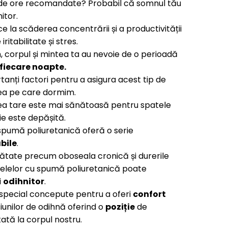
 de ore recomandate? Probabil că somnul tău
itor.
la scăderea concentrării și a productivității
iritabilitate și stres.
, corpul și mintea ta au nevoie de o perioadă
fiecare noapte.
tanți factori pentru a asigura acest tip de
tea pe care dormim.
tea tare este mai sănătoasă pentru spatele
e este depășită.
 spumă poliuretanică oferă o serie
bile
.
tate precum oboseala cronică și durerile
ltelelor cu spumă poliuretanică poate
i
odihnitor
.
 special concepute pentru a oferi
confort
unilor de odihnă oferind o
poziție
de
tată la corpul nostru.