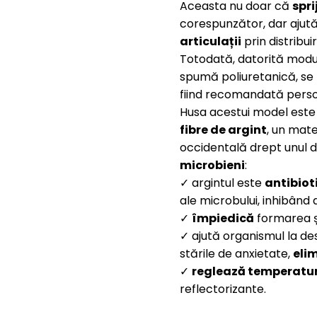
Aceasta nu doar că
spri
corespunzător, dar ajută
articulații
prin distribui
Totodată, datorită modulu
spumă poliuretanică, se
fiind recomandată persoa
Husa acestui model este
fibre de argint
, un mat
occidentală drept unul di
microbieni
:
✓ argintul este
antibiot
ale microbului, inhibând 
✓
împiedică
formarea ș
✓ ajută organismul la des
stările de anxietate,
eli
✓
reglează temperatu
reflectorizante.