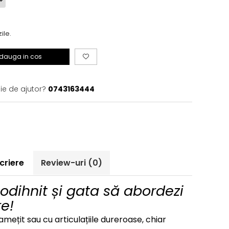
zile.
dauga in cos
ie de ajutor?
0743163444
criere
Review-uri
(0)
 odihnit și gata să abordezi
e!
amețit sau cu articulațiile dureroase, chiar