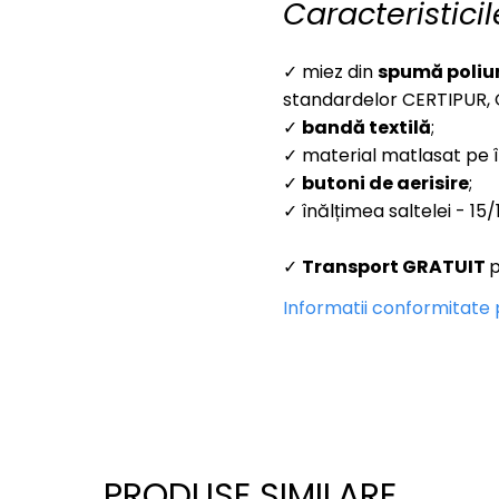
Caracteristicil
✓ miez din
spum
ă poli
standardelor CERTIPUR, 
✓
bandă textilă
;
✓ material matlasat pe 
✓
butoni de aerisire
;
✓ înălțimea saltelei - 15
✓
Transport GRATUIT
p
Informatii conformitate
PRODUSE SIMILARE