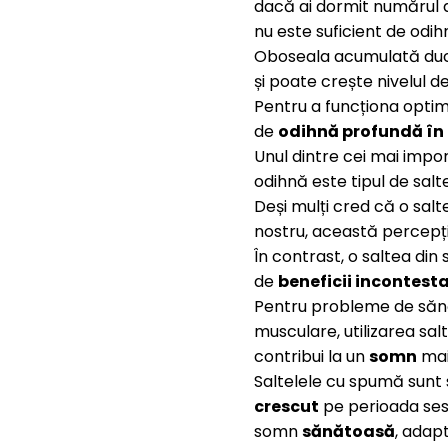
dacă ai dormit numărul
nu este suficient de odihn
Oboseala acumulată duce 
și poate crește nivelul de 
Pentru a funcționa optim
de
odihnă profundă în 
Unul dintre cei mai impor
odihnă este tipul de sal
Deși mulți cred că o sal
nostru, această percepți
În contrast, o saltea din
de
beneficii incontesta
Pentru probleme de sănă
musculare, utilizarea sa
contribui la un
somn
ma
Saltelele cu spumă sunt
crescut
pe perioada sesi
somn
sănătoasă
, adap