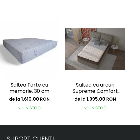
Saltea Forte cu
Saltea cu arcuri
memorie, 30 cm
Supreme Comfort
Ca
Pocket Multilayer,
Mu
de la 1.610,00 RON
de la 1.995,00 RON
inaltime 30 cm,
c
IN STOC
IN STOC
fermitate medie
SUPORT CLIENTI