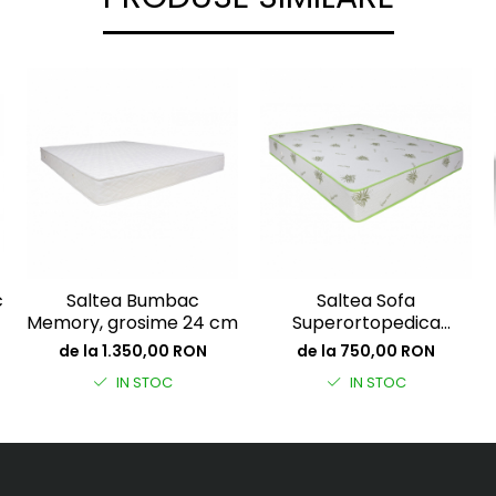
c
Saltea Bumbac
Saltea Sofa
Memory, grosime 24 cm
Superortopedica
Bumbac 24 cm
de la 1.350,00 RON
de la 750,00 RON
IN STOC
IN STOC