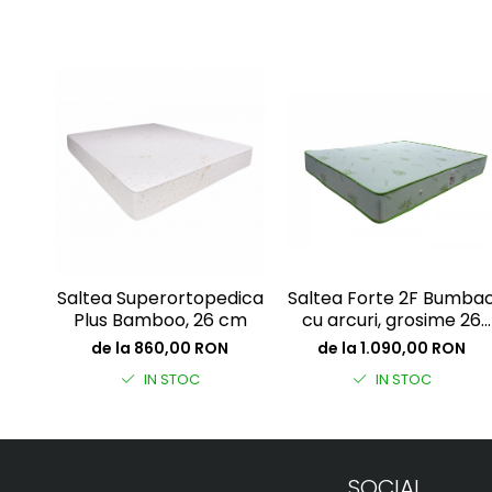
Saltea Superortopedica
Saltea Forte 2F Bumba
Plus Bamboo, 26 cm
cu arcuri, grosime 26
cm
de la 860,00 RON
de la 1.090,00 RON
IN STOC
IN STOC
SOCIAL