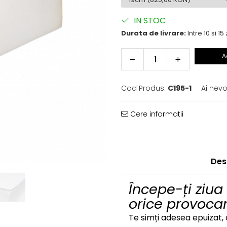
IN STOC
Durata de livrare:
Intre 10 si 15 
A
Cod Produs:
C195-1
Ai nevo
Cere informatii
Des
Începe-ți ziua
orice provocar
Te simți adesea epuizat, 