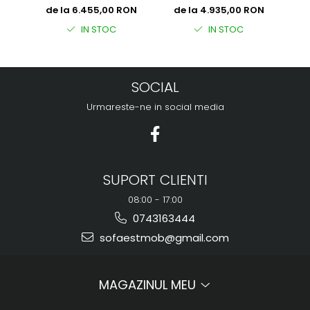
1000
2400 x 1000
dep
de la 6.455,00 RON
de la 4.935,00 RON
d
IN STOC
IN STOC
SOCIAL
Urmareste-ne in social media
SUPORT CLIENTI
08:00 - 17:00
0743163444
sofaestmob@gmail.com
MAGAZINUL MEU