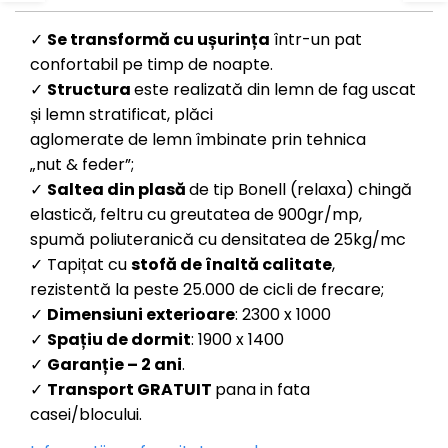
✓
S
e transformă cu ușurința
într-un pat
confortabil pe timp de noapte.
✓
Structura
este realizată din lemn de fag uscat
și lemn stratificat, plăci
aglomerate de lemn îmbinate prin tehnica
„nut & feder”;
✓
Saltea din plasă
de tip Bonell (relaxa) chingă
elastică, feltru cu greutatea de 900gr/mp,
spumă poliuteranică cu densitatea de 25kg/mc
✓ Tapițat cu
s
tofă de înaltă calitate
,
rezistentă la peste 25.000 de cicli de frecare;
✓
Dimensiuni exterioare
: 2300 x 1000
✓
Spațiu de dormit
: 1900 x 1400
✓
Garanție
– 2 ani
.
✓
Transport GRATUIT
pana in fata
casei/blocului.