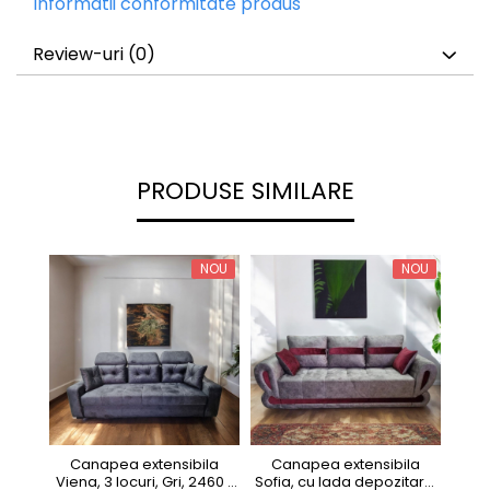
Informatii conformitate produs
Review-uri
(0)
PRODUSE SIMILARE
NOU
NOU
Canapea extensibila
Canapea extensibila
Cana
Viena, 3 locuri, Gri, 2460 x
Sofia, cu lada depozitare,
2 l