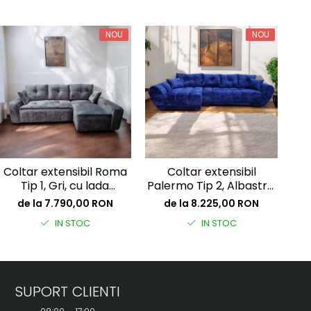
NOU
NOU
Coltar extensibil Roma
Coltar extensibil
Tip 1, Gri, cu lada
Palermo Tip 2, Albastru,
C
depozitare, 2570 x 1660
cu lada depozitare,
ros
de la 7.790,00 RON
de la 8.225,00 RON
3620 x 1500
IN STOC
IN STOC
SUPORT CLIENTI