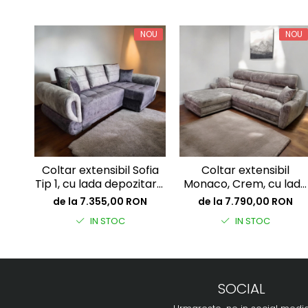
NOU
NOU
Coltar extensibil Sofia
Coltar extensibil
Tip 1, cu lada depozitare,
Monaco, Crem, cu lada
2500 x 1450
depozitare, 2700 x 1800
de la 7.355,00 RON
de la 7.790,00 RON
IN STOC
IN STOC
SOCIAL