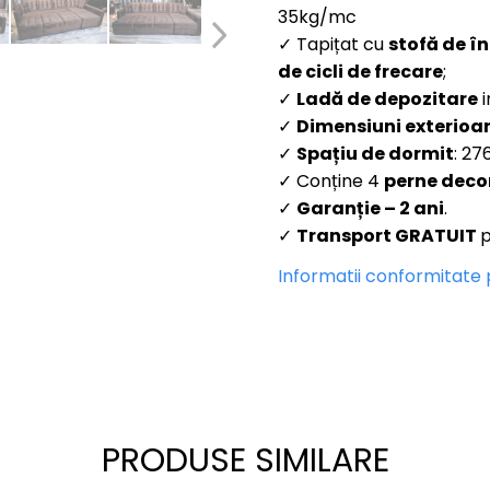
35kg/mc
✓ Tapițat cu
s
tofă de în
de
cicli de frecare
;
✓
Ladă de depozitare
i
✓
Dimensiuni exterioa
✓
Spațiu de dormit
: 27
✓ Conține 4
perne deco
✓
Garanție
– 2 ani
.
✓
Transport GRATUIT
p
Informatii conformitate
PRODUSE SIMILARE