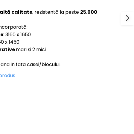
altă calitate
, rezistentă la peste
25.000
ncorporată;
re
: 3160 x 1650
60 x 1450
rative
mari și 2 mici
ana in fata casei/blocului.
 produs