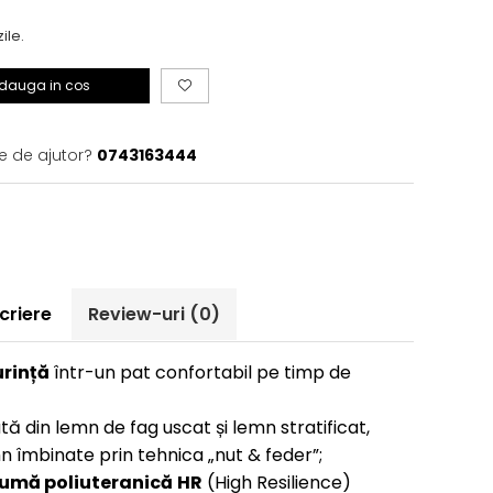
zile.
dauga in cos
e de ajutor?
0743163444
criere
Review-uri
(0)
urință
într-un pat confortabil pe timp de
tă din lemn de fag uscat și lemn stratificat,
 îmbinate prin tehnica „nut & feder”;
umă poliuteranică
HR
(High Resilience)