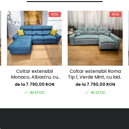
NOU
NOU
Coltar extensibil
Coltar extensibil Roma
Monaco, Albastru, cu
Tip 1, Verde Mint, cu lada
lada depozitare, 2700 x
depozitare, 2570 x 1660
de la 7.790,00 RON
de la 7.790,00 RON
1800
IN STOC
IN STOC