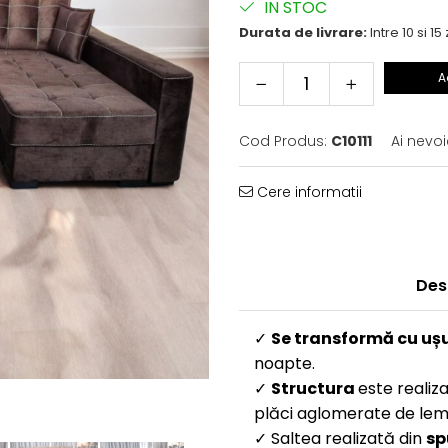
IN STOC
Durata de livrare:
Intre 10 si 15 
A
Cod Produs:
C10111
Ai nevoi
Cere informatii
Des
✓
S
e transformă cu uș
noapte.
✓
Structura
este realiza
plăci aglomerate de lemn
✓ Saltea realizată din
sp