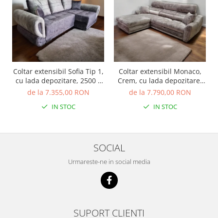
Coltar extensibil Sofia Tip 1,
Coltar extensibil Monaco,
cu lada depozitare, 2500 x
Crem, cu lada depozitare,
1450
2700 x 1800
de la 7.355,00 RON
de la 7.790,00 RON
IN STOC
IN STOC
SOCIAL
Urmareste-ne in social media
SUPORT CLIENTI