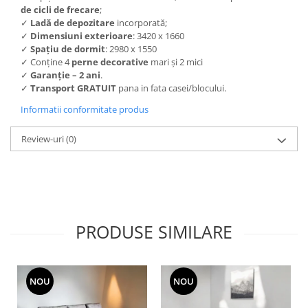
de
cicli de frecare
;
✓
Ladă de depozitare
incorporată;
✓
Dimensiuni exterioare
: 3420 x 1660
✓
Spațiu de dormit
: 2980 x 1550
✓ Conține 4
perne decorative
mari și 2 mici
✓
Garanție
– 2 ani
.
✓
Transport GRATUIT
pana in fata casei/blocului.
Informatii conformitate produs
Review-uri
(0)
PRODUSE SIMILARE
NOU
NOU