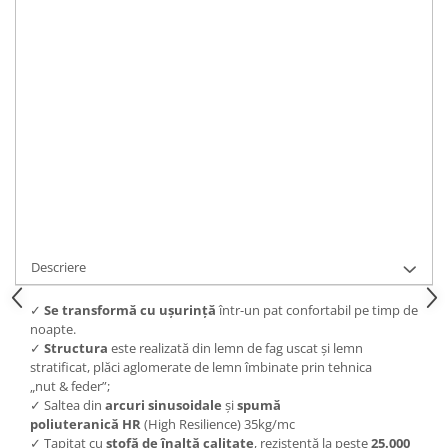
IN STOC
Durata de livrare:
Intre 10 si 15 zile.
ADAUGA IN COS
Cod Produs:
C641
Ai nevoie de ajutor?
0743163444
Cere informatii
Descriere
✓
S
e transformă cu ușurință
într-un pat confortabil pe timp de
noapte.
✓
Structura
este realizată din lemn de fag uscat și lemn
stratificat, plăci aglomerate de lemn îmbinate prin tehnica
„nut & feder”;
✓ Saltea din
arcuri sinusoidale
și
spumă
poliuteranică
HR
(High Resilience) 35kg/mc
✓ Tapițat cu
s
tofă de înaltă calitate
, rezistentă la peste
25.000