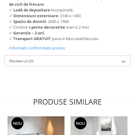
de
cicli de frecare
;
✓
Ladă de depozitare
incorporată;
✓
Dimensiuni exterioare
: 3140 x 1450
✓
Spațiu de dormit
: 2600 x 1500
✓ Conține 4
perne decorative
mari și 2 mici
✓
Garanție
– 2 ani
.
✓
Transport GRATUIT
pana in fata casei/blocului.
Informatii conformitate produs
Review-uri
(0)
PRODUSE SIMILARE
NOU
NOU