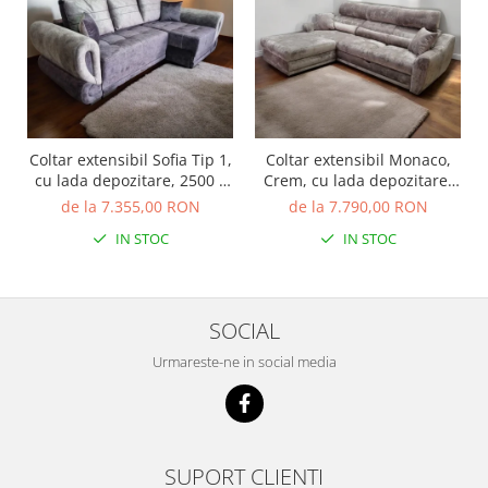
Coltar extensibil Sofia Tip 1,
Coltar extensibil Monaco,
cu lada depozitare, 2500 x
Crem, cu lada depozitare,
1450
2700 x 1800
de la 7.355,00 RON
de la 7.790,00 RON
IN STOC
IN STOC
SOCIAL
Urmareste-ne in social media
SUPORT CLIENTI