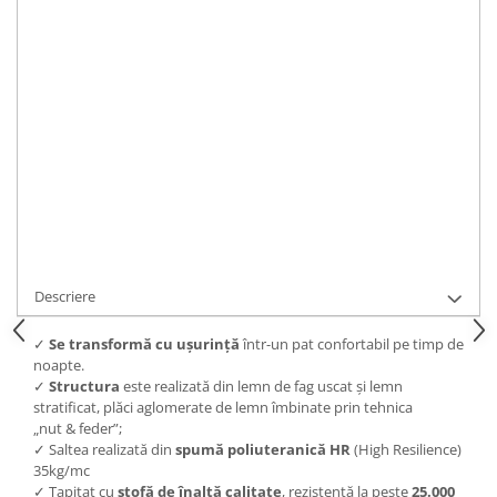
IN STOC
Durata de livrare:
Intre 10 si 15 zile.
ADAUGA IN COS
Cod Produs:
C591
Ai nevoie de ajutor?
0743163444
Cere informatii
Descriere
✓
S
e transformă cu ușurință
într-un pat confortabil pe timp de
noapte.
✓
Structura
este realizată din lemn de fag uscat și lemn
stratificat, plăci aglomerate de lemn îmbinate prin tehnica
„nut & feder”;
✓ Saltea realizată din
spumă poliuteranică
HR
(High Resilience)
35kg/mc
✓ Tapițat cu
s
tofă de înaltă calitate
, rezistentă la peste
25.000