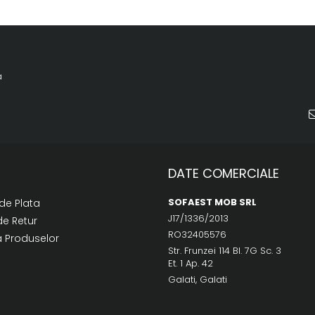
a
DATE COMERCIALE
SOFAEST MOB SRL
de Plata
J17/1336/2013
de Retur
RO32405576
a Produselor
Str. Frunzei 114 Bl. 7G Sc. 3
Et. 1 Ap. 42
Galati, Galati