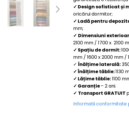
✓
Design sofisticat și
oricărui dormitor;
✓
Ladă pentru depozit
mm;
✓
Dimensiuni exterioa
2100 mm / 1700 x 2100 m
✓
Spațiu de dormit:
100
mm / 1600 x 2000 mm / 
✓
Înălțime laterală:
35
✓
Înălțime tăblie:
1130 
✓
Lățime tăblie:
1100 mm
✓
Garanție
– 2 ani.
✓
Transport GRATUIT
p
Informatii conformitate