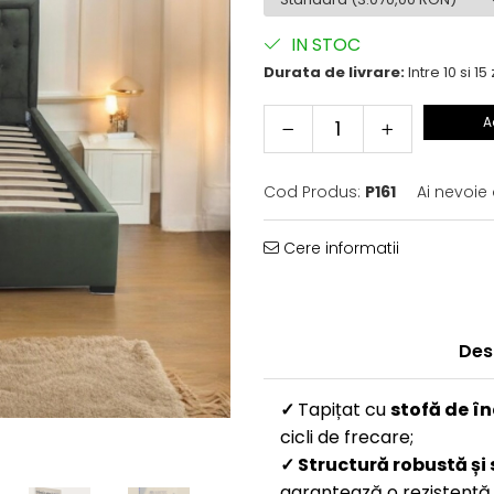
IN STOC
Durata de livrare:
Intre 10 si 15 
A
Cod Produs:
P161
Ai nevoie
Cere informatii
Des
✓
Tapițat cu
stofă de în
cicli de frecare;
✓
Structură robustă și 
garantează o rezistență