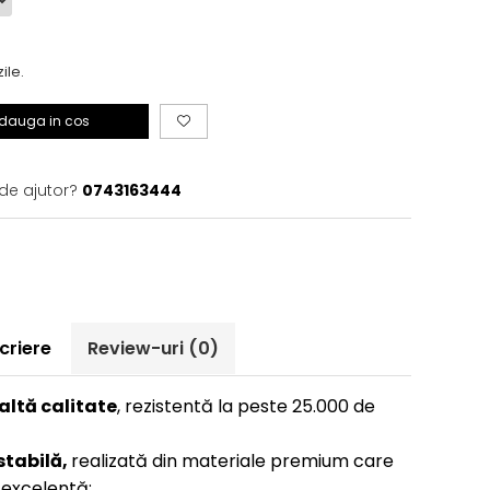
zile.
dauga in cos
 de ajutor?
0743163444
criere
Review-uri
(0)
altă calitate
, rezistentă la peste 25.000 de
stabilă,
realizată din materiale premium care
 excelentă;