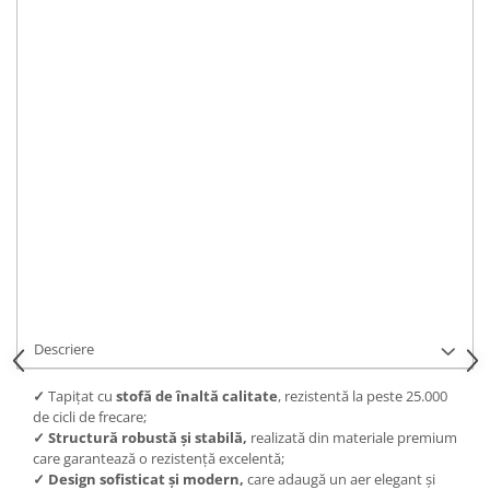
Tip Stofa
:
IN STOC
Durata de livrare:
Intre 10 si 15 zile.
ADAUGA IN COS
Cod Produs:
P101
Ai nevoie de ajutor?
0743163444
Cere informatii
Descriere
✓
Tapițat cu
stofă de înaltă calitate
, rezistentă la peste 25.000
de cicli de frecare;
✓
Structură robustă și stabilă,
realizată din materiale premium
care garantează o rezistență excelentă;
✓
Design sofisticat și modern,
care adaugă un aer elegant și