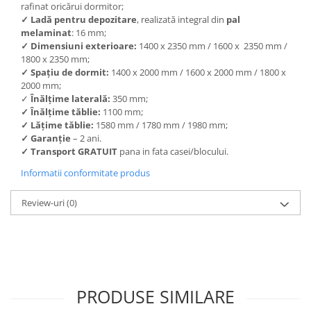
rafinat oricărui dormitor;
✓
Ladă pentru depozitare
, realizată integral din
pal
melaminat
:
16 mm;
✓
Dimensiuni exterioare:
1400 x 2350 mm / 1600 x 2350 mm /
1800 x 2350 mm;
✓
Spațiu de dormit:
1400 x 2000 mm / 1600 x 2000 mm / 1800 x
2000 mm;
✓
Înălțime laterală:
350 mm;
✓
Înălțime tăblie:
1100 mm;
✓
Lățime tăblie:
1580 mm / 1780 mm / 1980 mm;
✓
Garanție
– 2 ani.
✓
Transport GRATUIT
pana in fata casei/blocului.
Informatii conformitate produs
Review-uri
(0)
PRODUSE SIMILARE