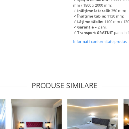
mm / 1800 x 2000 mm;
✓
Înălțime laterală:
350 mm;
✓
Înălțime tăblie:
1130 mm;
✓
Lățime tăblie:
1100 mm / 130
✓
Garanție
– 2 ani.
✓
Transport GRATUIT
pana in f
Informatii conformitate produs
PRODUSE SIMILARE