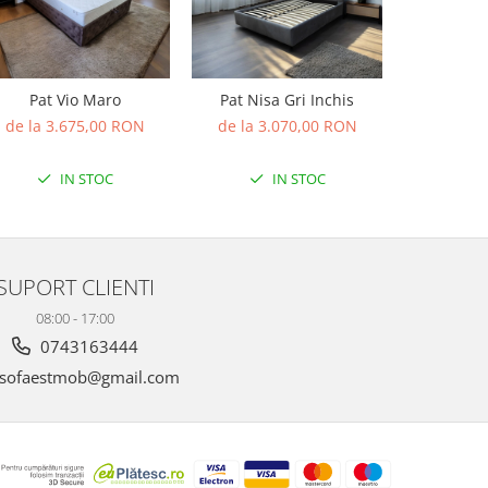
Pat Vio Maro
Pat Nisa Gri Inchis
Pat Nisa
de la 3.675,00 RON
de la 3.070,00 RON
de la 3
IN STOC
IN STOC
SUPORT CLIENTI
08:00 - 17:00
0743163444
sofaestmob@gmail.com