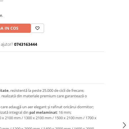
e.
A IN COS
 ajutor?
0743163444
itate
, rezistentă la peste 25.000 de cicli de frecare;
,
realizată din materiale premium care garantează o
care adaugă un aer elegant și rafinat oricărui dormitor;
lizată integral din
pal melaminat
:
16 mm;
0 x 2100 mm / 1300 x 2100 mm / 1500 x 2100 mm / 1700 x
0 mm / 1200 x 2000 mm / 1400 x 2000 mm / 1600 x 2000