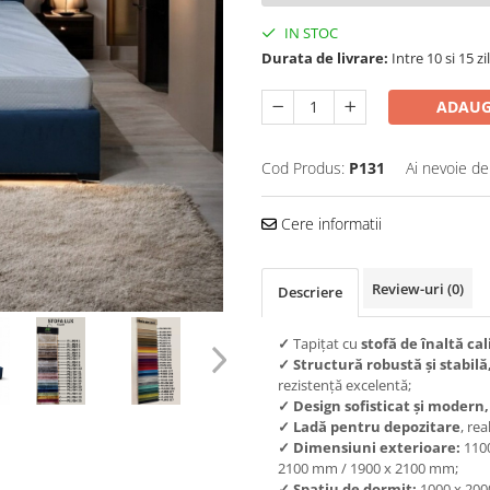
IN STOC
Durata de livrare:
Intre 10 si 15 zil
ADAUG
Cod Produs:
P131
Ai nevoie de
Cere informatii
Review-uri
(0)
Descriere
✓
Tapițat cu
stofă de înaltă cal
✓
Structură robustă și stabilă
rezistență excelentă;
✓
Design sofisticat și modern,
✓
Ladă pentru depozitare
, rea
✓
Dimensiuni exterioare:
110
2100 mm / 1900 x 2100 mm;
✓
Spațiu de dormit:
1000 x 200