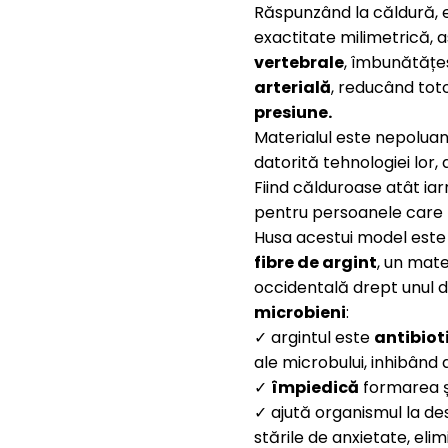
Răspunzând la căldură, 
exactitate milimetrică, 
vertebrale
, îmbunătăț
arterială
, reducând toto
presiune.
Materialul este nepoluan
datorită tehnologiei lor
Fiind călduroase atât iar
pentru persoanele care 
Husa acestui model este
fibre de argint
, un mat
occidentală drept unul di
microbieni
:
✓ argintul este
antibiot
ale microbului, inhibând 
✓
împiedică
formarea ș
✓ ajută organismul la des
stările de anxietate, eli