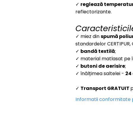
✓
reglează temperatu
reflectorizante.
Caracteristicil
✓ miez din
spum
ă poli
standardelor CERTIPUR, 
✓
bandă textilă
;
✓ material matlasat pe 
✓
butoni de aerisire
;
✓ înălțimea saltelei -
24
✓
Transport GRATUIT
p
Informatii conformitate