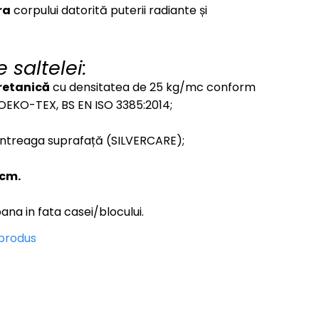
ra
corpului datorită puterii radiante și
e saltelei:
uretanică
cu densitatea de 25 kg/mc conform
OEKO-TEX, BS EN ISO 3385:2014;
întreaga suprafață (SILVERCARE);
 cm.
ana in fata casei/blocului.
 produs