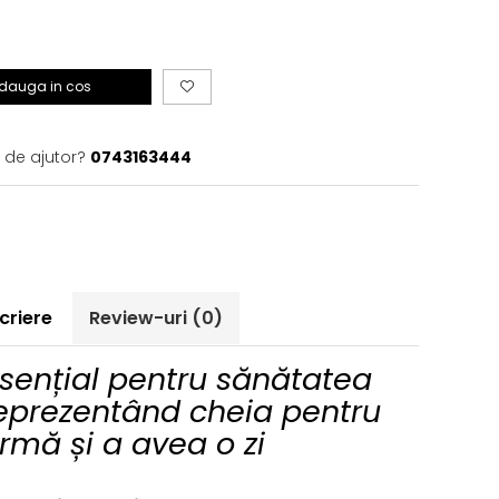
dauga in cos
 de ajutor?
0743163444
criere
Review-uri
(0)
sențial pentru sănătatea
reprezentând cheia pentru
ormă și a avea o zi