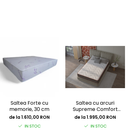
Saltea Forte cu
Saltea cu arcuri
memorie, 30 cm
Supreme Comfort
Ca
Pocket Multilayer,
Mu
de la 1.610,00 RON
de la 1.995,00 RON
inaltime 30 cm,
c
IN STOC
IN STOC
fermitate medie