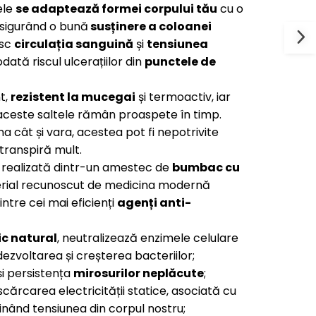
ele
se adaptează formei corpului tău
cu o
asigurând o bună
susținere a coloanei
esc
circulația sanguină
și
tensiunea
dată riscul ulcerațiilor din
punctele de
t,
rezistent la mucegai
și termoactiv, iar
, aceste saltele rămân proaspete în timp.
na cât și vara, acestea pot fi nepotrivite
transpiră mult.
 realizată dintr-un amestec de
bumbac
cu
erial recunoscut de medicina modernă
ntre cei mai eficienți
agenți anti
-
ic natural
, neutralizează enzimele celulare
dezvoltarea și creșterea bacteriilor;
i persistența
mirosurilor neplăcute
;
cărcarea electricității statice, asociată cu
minând tensiunea din corpul nostru;