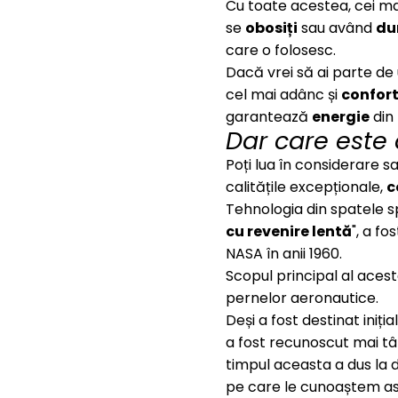
Cu toate acestea, cei m
se
obosiți
sau având
du
care o folosesc.
Dacă vrei să ai parte de
cel mai adânc și
confor
garantează
energie
din 
Dar care este
Poți lua în considerare sa
calitățile excepționale,
c
Tehnologia din spatele s
cu revenire lentă
", a f
NASA în anii 1960.
Scopul principal al aces
pernelor aeronautice.
Deși a fost destinat iniția
a fost recunoscut mai târ
timpul aceasta a dus la
pe care le cunoaștem as