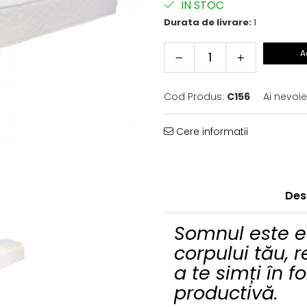
IN STOC
Durata de livrare:
1
A
Cod Produs:
C156
Ai nevoie
Cere informatii
Des
Somnul este e
corpului tău, 
a te simți în f
productivă.