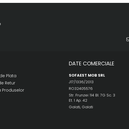
a
DATE COMERCIALE
SOFAEST MOB SRL
de Plata
J17/1336/2013
de Retur
RO32405576
a Produselor
Str. Frunzei 114 Bl. 7G Sc. 3
Et. 1 Ap. 42
Galati, Galati