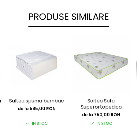
PRODUSE SIMILARE
a
Saltea spuma bumbac
Saltea Sofa
Superortopedica
de la 585,00 RON
Bumbac 24 cm
de la 750,00 RON
IN STOC
IN STOC