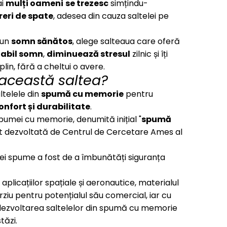
ai
mulți oameni
se trezesc
simțindu-
reri de spate
, adesea din cauza saltelei pe
 un
somn sănătos
, alege salteaua care oferă
tabil somn
,
diminuează stresul
zilnic și îți
plin, fără a cheltui o avere.
 această saltea?
ltelele din
spumă cu memorie
pentru
onfort și durabilitate
.
pumei cu memorie, denumită inițial "
spumă
ost dezvoltată de Centrul de Cercetare Ames al
tei spume a fost de a îmbunătăți siguranța
l aplicațiilor spațiale și aeronautice, materialul
ziu pentru potențialul său comercial, iar cu
 dezvoltarea saltelelor din spumă cu memorie
tăzi.