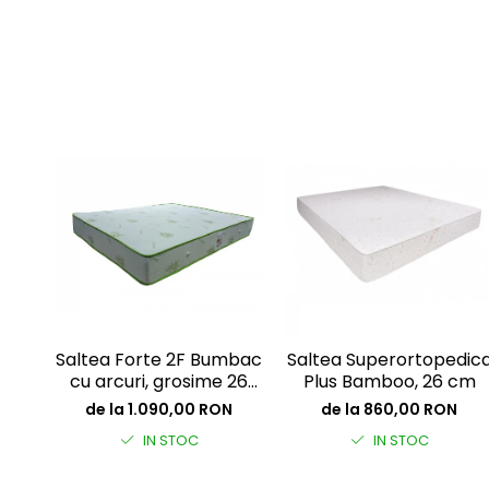
Saltea Forte 2F Bumbac
Saltea Superortopedic
cu arcuri, grosime 26
Plus Bamboo, 26 cm
cm
de la 1.090,00 RON
de la 860,00 RON
IN STOC
IN STOC