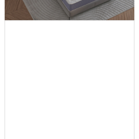
1.560,00 RON
Dimensiune
:
Grosime
:
28cm
IN STOC
Durata de livrare:
Intre 10 si 15 zile.
ADAUGA IN COS
Cod Produs:
SalPassiflora140
Ai nevoie de ajutor?
0743163444
Cere informatii