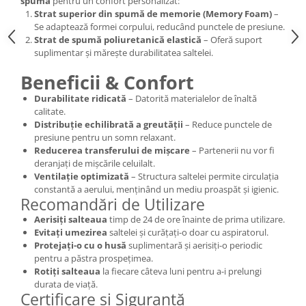
spumă
pentru un confort personalizat:
Strat superior din spumă de memorie (Memory Foam)
–
Se adaptează formei corpului, reducând punctele de presiune.
Strat de spumă poliuretanică elastică
– Oferă suport
suplimentar și mărește durabilitatea saltelei.
Beneficii & Confort
Durabilitate ridicată
– Datorită materialelor de înaltă
calitate.
Distribuție echilibrată a greutății
– Reduce punctele de
presiune pentru un somn relaxant.
Reducerea transferului de mișcare
– Partenerii nu vor fi
deranjați de mișcările celuilalt.
Ventilație optimizată
– Structura saltelei permite circulația
constantă a aerului, menținând un mediu proaspăt și igienic.
Recomandări de Utilizare
Aerisiți salteaua
timp de 24 de ore înainte de prima utilizare.
Evitați umezirea
saltelei și curățați-o doar cu aspiratorul.
Protejați-o cu o husă
suplimentară și aerisiți-o periodic
pentru a păstra prospețimea.
Rotiți salteaua
la fiecare câteva luni pentru a-i prelungi
durata de viață.
Certificare și Siguranță