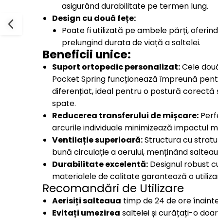
asigurând durabilitate pe termen lung.
Design cu două fețe:
Poate fi utilizată pe ambele părți, oferin
prelungind durata de viață a saltelei.
Beneficii unice:
Suport ortopedic personalizat:
Cele două
Pocket Spring funcționează împreună pentr
diferențiat, ideal pentru o postură corectă 
spate.
Reducerea transferului de mișcare:
Perf
arcurile individuale minimizează impactul mi
Ventilație superioară:
Structura cu stratu
bună circulație a aerului, menținând salteau
Durabilitate excelentă:
Designul robust cu
materialele de calitate garantează o utiliz
Recomandări de Utilizare
Aerisiți salteaua
timp de 24 de ore înainte
Evitați umezirea
saltelei și curățați-o doar