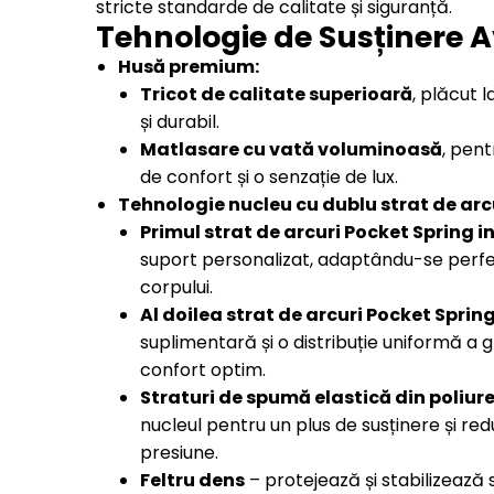
stricte standarde de calitate și siguranță.
Tehnologie de Susținere 
Husă premium:
Tricot de calitate superioară
, plăcut 
și durabil.
Matlasare cu vată voluminoasă
, pent
de confort și o senzație de lux.
Tehnologie nucleu cu dublu strat de arc
Primul strat de arcuri Pocket Spring i
suport personalizat, adaptându-se perfec
corpului.
Al doilea strat de arcuri Pocket Sprin
suplimentară și o distribuție uniformă a g
confort optim.
Straturi de spumă elastică din poliur
nucleul pentru un plus de susținere și r
presiune.
Feltru dens
– protejează și stabilizează 