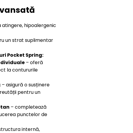
Avansată
la atingere, hipoalergenic
ru un strat suplimentar
uri Pocket Spring:
ndividuale
– oferă
t la contururile
g
– asigură o susținere
reutății pentru un
etan
– completează
educerea punctelor de
structura internă,