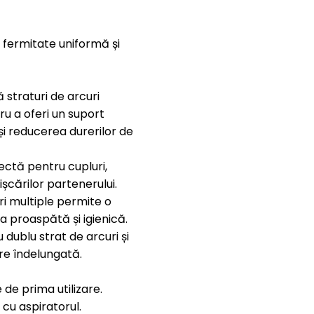
d fermitate uniformă și
 straturi de arcuri
u a oferi un suport
și reducerea durerilor de
ectă pentru cupluri,
șcărilor partenerului.
ri multiple permite o
a proaspătă și igienică.
 dublu strat de arcuri și
are îndelungată.
 de prima utilizare.
 cu aspiratorul.