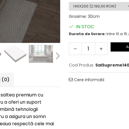
Grosime
:
30cm
IN STOC
Durata de livrare:
Intre 10 si 15 
A
Cod Produs:
SalSupreme14
i
(0)
Cere informatii
 saltea premium cu
u a oferi un suport
ombină tehnologii
ru a asigura un somn
lteaua respectă cele mai