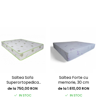
Saltea Sofa
Saltea Forte cu
Superortopedica
memorie, 30 cm
Ca
Bumbac 24 cm
Mu
de la 750,00 RON
de la 1.610,00 RON
c
IN STOC
IN STOC