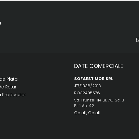
a
DATE COMERCIALE
SOFAEST MOB SRL
de Plata
J17/1336/2013
de Retur
RO32405576
a Produselor
Str. Frunzei 114 Bl. 7G Sc. 3
Et. 1 Ap. 42
Galati, Galati