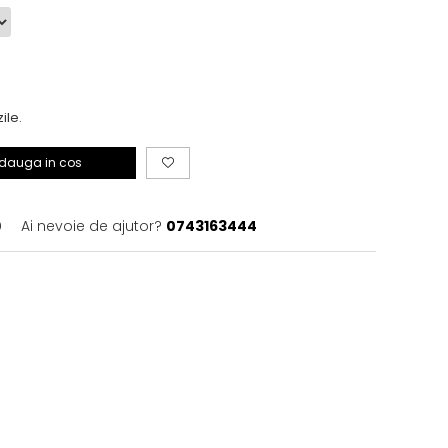
zile.
dauga in cos
0
Ai nevoie de ajutor?
0743163444