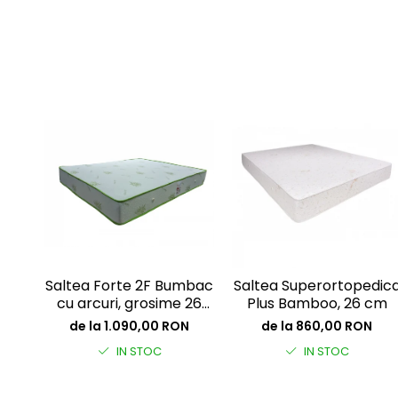
Saltea Forte 2F Bumbac
Saltea Superortopedic
cu arcuri, grosime 26
Plus Bamboo, 26 cm
cm
de la 1.090,00 RON
de la 860,00 RON
IN STOC
IN STOC