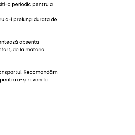
iți-o periodic pentru a
ru a-i prelungi durata de
antează absența
nfort, de la materia
 transportul. Recomandăm
 pentru a-și reveni la