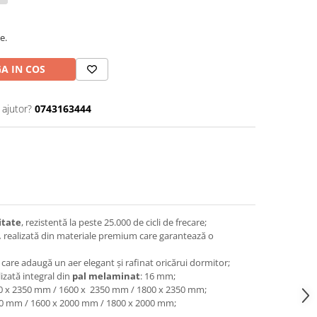
e.
A IN COS
 ajutor?
0743163444
itate
, rezistentă la peste 25.000 de cicli de frecare;
,
realizată din materiale premium care garantează o
care adaugă un aer elegant și rafinat oricărui dormitor;
lizată integral din
pal melaminat
:
16 mm;
0 x 2350 mm / 1600 x 2350 mm / 1800 x 2350 mm;
0 mm / 1600 x 2000 mm / 1800 x 2000 mm;