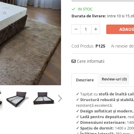
IN STOC
Durata de livrare:
Intre 10 si 15 zil
ADAUG
Cod Produs:
P125
Ai nevoie de
Cere informatii
Review-uri
(0)
Descriere
✓
Tapițat cu
stofă de înaltă cal
✓
Structură robustă și stabilă
rezistență excelentă;
✓
Design sofisticat și modern,
✓
Ladă pentru depozitare
, rea
✓
Dimensiuni exterioare:
140
✓
Spațiu de dormit:
1400 x 200
✓
Înălțime laterală:
350 mm;