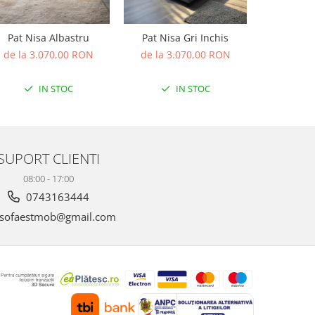
Pat Nisa Albastru
Pat Nisa Gri Inchis
Pat Nisa
de la 3.070,00 RON
de la 3.070,00 RON
de la 3
IN STOC
IN STOC
SUPORT CLIENTI
08:00 - 17:00
0743163444
sofaestmob@gmail.com