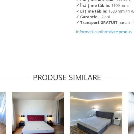
✓
Înălțime tăblie:
1100 mm;
✓
Lățime tăblie:
1580 mm / 17
✓
Garanție
– 2 ani.
✓
Transport GRATUIT
pana in f
Informatii conformitate produs
PRODUSE SIMILARE