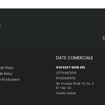
a
DATE COMERCIALE
SOFAEST MOB SRL
de Plata
J17/1336/2013
de Retur
RO32405576
a Produselor
Str. Frunzei 114 Bl. 7G Sc. 3
Et. 1 Ap. 42
Galati, Galati