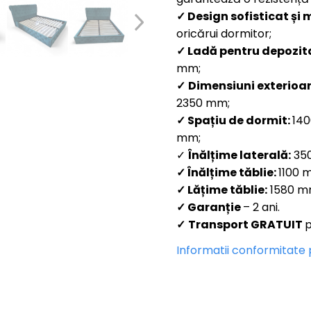
✓
Design sofisticat și
oricărui dormitor;
✓
Ladă pentru depozit
mm;
✓
Dimensiuni exterioa
2350 mm;
✓
Spațiu de dormit:
140
mm;
✓
Înălțime laterală:
35
✓
Înălțime tăblie:
1100 
✓
Lățime tăblie:
1580 mm
✓
Garanție
– 2 ani.
✓
Transport GRATUIT
p
Informatii conformitate