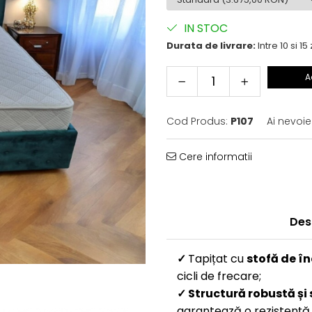
IN STOC
Durata de livrare:
Intre 10 si 15 
A
Cod Produs:
P107
Ai nevoie
Cere informatii
Des
✓
Tapițat cu
stofă de în
cicli de frecare;
✓
Structură robustă și 
garantează o rezistență