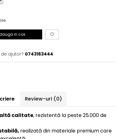
zile.
dauga in cos
 de ajutor?
0743163444
criere
Review-uri
(0)
altă calitate
, rezistentă la peste 25.000 de
stabilă,
realizată din materiale premium care
 excelentă;