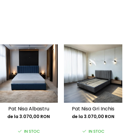
Pat Nisa Albastru
Pat Nisa Gri Inchis
P
de la 3.070,00 RON
de la 3.070,00 RON
IN STOC
IN STOC